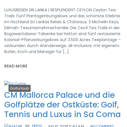
LUXUSREISEN SRI LANKA | RESPLENDENT CEYLON Ceylon Tea
Trails: Fünf Plantagenbungalows und das schönste Erlebnis
im Hochland Sri Lankas Relais & Châteaux, 3 Michelin Keys,
Dilmah-Teeunternehmerfamilie: Die Cecil Tea Trails in der
Bogawantalawa-Talsenke bei Hatton sind fünf restaurierte
Kolonial-Pflanzerbungalows auf 3.500 Acres Teeplantage –
verbunden durch Wanderwege, all-inclusive, mit eigenem
Butler, Koch und Manager für […]
READ MORE
Golfurlaub
CM Mallorca Palace und die
Golfplätze der Ostküste: Golf,
Tennis und Luxus in Sa Coma
BY
FREDY
JULI 10, 2026 5:47 A.M.
NO COMMENT