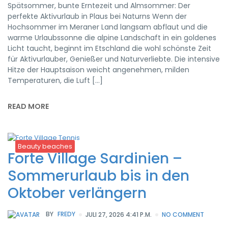
Spätsommer, bunte Erntezeit und Almsommer: Der
perfekte Aktivurlaub in Plaus bei Naturns Wenn der
Hochsommer im Meraner Land langsam abflaut und die
warme Urlaubssonne die alpine Landschaft in ein goldenes
Licht taucht, beginnt im Etschland die wohl schönste Zeit
für Aktivurlauber, Genießer und Naturverliebte. Die intensive
Hitze der Hauptsaison weicht angenehmen, milden
Temperaturen, die Luft […]
READ MORE
Beauty beaches
Forte Village Sardinien –
Sommerurlaub bis in den
Oktober verlängern
BY
FREDY
JULI 27, 2026 4:41 P.M.
NO COMMENT