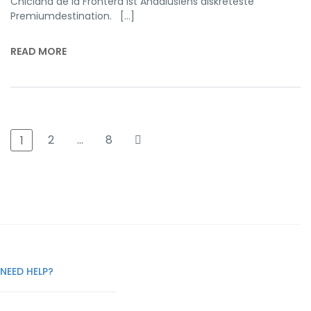
Chiclana de la Frontera ist Andalusiens diskreteste
Premiumdestination. […]
READ MORE
2
…
8
1
NEED HELP?