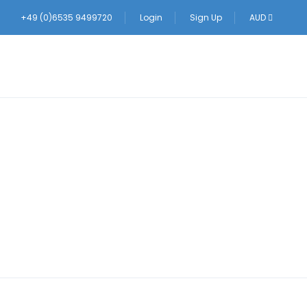
+49 (0)6535 9499720
Login
Sign Up
AUD