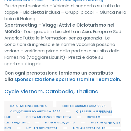
Guida professionale –
Veicolo di supporto su tutte le
tappe –
Bicicletta inclusa –
Gruppi piccoli –
Giunca nella
baia di Halong
Sportmeeting – Viaggi Attivi e Cicloturismo nel
Mondo
· Tour guidati in bicicletta in Asia, Europa e Sud
AmericaTutte le informazioni senza garanzia · Le
condizioni di ingresso e le norme vaccinali possono
variare – verificare prima della partenza sul sito della
Farnesina (viaggiaresicuri.it) · Prezzi e date su
sportmeeting.de
Con ogni prenotazione forniamo un contributo
alla
sponsorizzazione sportiva tramite TeamCoin
.
Cycle Vietnam, Cambodia, Thailand
BAIA HALONG GIUNCA
CICLOTURISMO ASIA 2026
CICLOTURISMO VIETNAM 2026
CITTADELLA IMPERIALE
HUE
DELTA MEKONG BICICLETTA
DRYBAG
CICLOVIAGGIO
HANOI BICICLETTA
HO CHI MINH CITY
BICI
HOI AN BICICLETTA
HOI AN FESTA DELLE