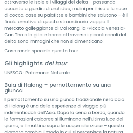
attraverso le isole e i villaggi del delta – passando
accanto a giardini di orchidee, mulini per il riso e la noce
di cocco, case su palafitte e bambini che salutano – è il
finale emotivo di questo straordinario viaggio. Il
mercato galleggiante di Cai Rang, la «Piccola Venezia»
Can Tho e la gita in barca attraverso i piccoli canali del
delta sono immagini che non si dimenticano.
Cosa rende speciale questo tour
Gli highlights
del tour
UNESCO · Patrimonio Naturale
Baia di Halong – pernottamento su una
giunca
Il pernottamento su una giunca tradizionale nella baia
di Halong è una delle esperienze di viaggio più
indimenticabili dell’Asia. Dopo la cena a bordo, quando
le formazioni calcaree si illuminano nell’ultima luce del
giorno, e il mattino sopra le acque silenziose – questa
giornata cambia il modo in cui si percepisce la natura.