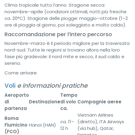
Clima tropicale tutto l’anno. Stagione secca:
novembre–aprile (condizioni ottimali, notti più fresche
ca. 20°C). Stagione delle piogge: maggio–ottobre (1–2
ore di pioggia al giorno, poi soleggiato e molto caldo).
Raccomandazione per l’intero percorso
Novembre–marzo è il periodo migliore per la traversata
nord-sud. Tutte le regioni si trovano allora nella loro
fase più gradevole: il nord mite e secco, il sud caldo e
sereno.
Come arrivare
Voli
e informazioni pratiche
Aeroporto
Tempo
di
Destinazione
di volo
Compagnie aeree
partenza
ca.
Vietnam Airlines
Roma
ca. 11–
(diretto), ITA Airways
Fiumicino
Hanoi (HAN)
12 h
(via hub), Qatar,
(FCO)
Emirates