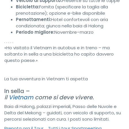
Veicolo di supporto:
Presente su tutte le tappe
Bicicletta:
Fornita (specificare la taglia alla
prenotazione); opzione e-bike disponibile
Pernottamenti:
Hotel confortevoli con aria
condizionata; giunca nella baia di Halong
Periodo migliore:
Novembre–marzo
. . . . .
«Ho visitato il Vietnam in autobus e in treno – ma
soltanto in sella a una bicicletta ho capito davvero
questo paese.»
La tua avventura in Vietnam ti aspetta
In sella –
il
Vietnam
come si deve vivere.
Baia di Halong, palazzi imperiali, Passo delle Nuvole e
Delta del Mekong – guidati, con veicolo di supporto, su
percorsi selezionati con cura. I posti sono limitati.
Prenota ora il Tour
Tutti i tour Sportmeeting