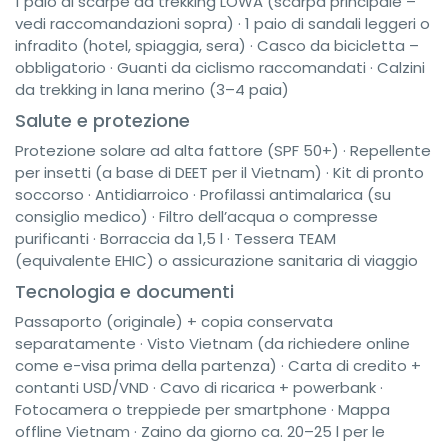
1 paio di scarpe da trekking LOWA (scarpa principale –
vedi raccomandazioni sopra) · 1 paio di sandali leggeri o
infradito (hotel, spiaggia, sera) · Casco da bicicletta –
obbligatorio · Guanti da ciclismo raccomandati · Calzini
da trekking in lana merino (3–4 paia)
Salute e protezione
Protezione solare ad alta fattore (SPF 50+) · Repellente
per insetti (a base di DEET per il Vietnam) · Kit di pronto
soccorso · Antidiarroico · Profilassi antimalarica (su
consiglio medico) · Filtro dell’acqua o compresse
purificanti · Borraccia da 1,5 l · Tessera TEAM
(equivalente EHIC) o assicurazione sanitaria di viaggio
Tecnologia e documenti
Passaporto (originale) + copia conservata
separatamente · Visto Vietnam (da richiedere online
come e-visa prima della partenza) · Carta di credito +
contanti USD/VND · Cavo di ricarica + powerbank ·
Fotocamera o treppiede per smartphone · Mappa
offline Vietnam · Zaino da giorno ca. 20–25 l per le