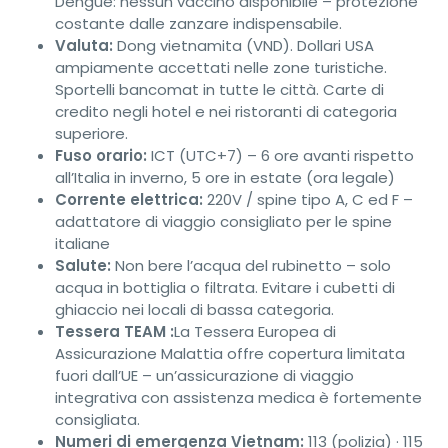
Dengue: nessun vaccino disponibile – protezione
costante dalle zanzare indispensabile.
Valuta:
Dong vietnamita (VND). Dollari USA
ampiamente accettati nelle zone turistiche.
Sportelli bancomat in tutte le città. Carte di
credito negli hotel e nei ristoranti di categoria
superiore.
Fuso orario:
ICT (UTC+7) – 6 ore avanti rispetto
all’Italia in inverno, 5 ore in estate (ora legale)
Corrente elettrica:
220V / spine tipo A, C ed F –
adattatore di viaggio consigliato per le spine
italiane
Salute:
Non bere l’acqua del rubinetto – solo
acqua in bottiglia o filtrata. Evitare i cubetti di
ghiaccio nei locali di bassa categoria.
Tessera TEAM :
La Tessera Europea di
Assicurazione Malattia offre copertura limitata
fuori dall’UE – un’assicurazione di viaggio
integrativa con assistenza medica è fortemente
consigliata.
Numeri di emergenza Vietnam:
113 (polizia) · 115