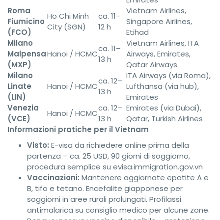
Roma
Vietnam Airlines,
Ho Chi Minh
ca. 11–
Fiumicino
Singapore Airlines,
City (SGN)
12 h
(FCO)
Etihad
Milano
Vietnam Airlines, ITA
ca. 11–
Malpensa
Hanoi / HCMC
Airways, Emirates,
13 h
(MXP)
Qatar Airways
Milano
ITA Airways (via Roma),
ca. 12–
Linate
Hanoi / HCMC
Lufthansa (via hub),
13 h
(LIN)
Emirates
Venezia
ca. 12–
Emirates (via Dubai),
Hanoi / HCMC
(VCE)
13 h
Qatar, Turkish Airlines
Informazioni pratiche per il Vietnam
Visto:
E-visa da richiedere online prima della
partenza – ca. 25 USD, 90 giorni di soggiorno,
procedura semplice su evisa.immigration.gov.vn
Vaccinazioni:
Mantenere aggiornate epatite A e
B, tifo e tetano. Encefalite giapponese per
soggiorni in aree rurali prolungati. Profilassi
antimalarica su consiglio medico per alcune zone.