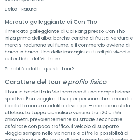
Delta · Natura
Mercato galleggiante di Can Tho
Il mercato galleggiante di Cai Rang presso Can Tho
inizia prima dell’alba: barche cariche di frutta, verdura e
merci si radunano sul fiume, e il commercio avviene di
barca in barca. Una delle immagini culturali più vivaci e
autentiche del Vietnam.
Per chi è adatto questo tour?
Carattere del tour
e profilo fisico
Il tour in bicicletta in Vietnam non è una competizione
sportiva. È un viaggio attivo per persone che amano la
bicicletta come modalità di viaggio – non come sfida
atletica. Le tappe giornaliere variano tra i 20 e i 55
chilometri, prevalentemente su strade secondarie
asfaltate con poco traffico. Il veicolo di supporto
viaggia sempre nelle vicinanze e offre la possibilità di
salire a bordo sulle tratte di trasferimento più lunghe o