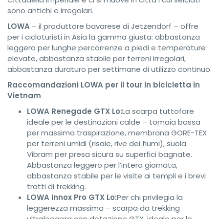
sono antichi e irregolari.
LOWA
– il produttore bavarese di Jetzendorf – offre
per i cicloturisti in Asia la gamma giusta: abbastanza
leggero per lunghe percorrenze a piedi e temperature
elevate, abbastanza stabile per terreni irregolari,
abbastanza duraturo per settimane di utilizzo continuo.
Raccomandazioni LOWA per il tour in bicicletta in
Vietnam
LOWA Renegade GTX Lo:
La scarpa tuttofare
ideale per le destinazioni calde – tomaia bassa
per massima traspirazione, membrana GORE-TEX
per terreni umidi (risaie, rive dei fiumi), suola
Vibram per presa sicura su superfici bagnate.
Abbastanza leggero per l’intera giornata,
abbastanza stabile per le visite ai templi e i brevi
tratti di trekking.
LOWA Innox Pro GTX Lo:
Per chi privilegia la
leggerezza massima – scarpa da trekking
ultraleggera con dotazione GTX, ideale per le