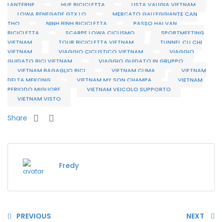
LANTERNE
HUE BICICLETTA
LISTA VALIGIA VIETNAM
LOWA RENEGADE GTX LO
MERCATO GALLEGGIANTE CAN
THO
NINH BINH BICICLETTA
PASSO HAI VAN
BICICLETTA
SCARPE LOWA CICLISMO
SPORTMEETING
VIETNAM
TOUR BICICLETTA VIETNAM
TUNNEL CU CHI
VIETNAM
VIAGGIO CICLISTICO VIETNAM
VIAGGIO
GUIDATO BICI VIETNAM
VIAGGIO GUIDATO IN GRUPPO
VIETNAM BAGAGLIO BICI
VIETNAM CLIMA
VIETNAM
DELTA MEKONG
VIETNAM MY SON CHAMPA
VIETNAM
PERIODO MIGLIORE
VIETNAM VEICOLO SUPPORTO
VIETNAM VISTO
Share
Fredy
PREVIOUS
NEXT