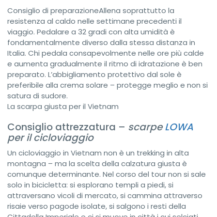
Consiglio di preparazione
Allena soprattutto la
resistenza al caldo nelle settimane precedenti il
viaggio. Pedalare a 32 gradi con alta umidità è
fondamentalmente diverso dalla stessa distanza in
Italia. Chi pedala consapevolmente nelle ore più calde
e aumenta gradualmente il ritmo di idratazione è ben
preparato. L’abbigliamento protettivo dal sole è
preferibile alla crema solare – protegge meglio e non si
satura di sudore.
La scarpa giusta per il Vietnam
Consiglio attrezzatura –
scarpe
LOWA
per il cicloviaggio
Un cicloviaggio in Vietnam non è un trekking in alta
montagna – ma la scelta della calzatura giusta è
comunque determinante. Nel corso del tour non si sale
solo in bicicletta: si esplorano templi a piedi, si
attraversano vicoli di mercato, si cammina attraverso
risaie verso pagode isolate, si salgono i resti della
Cittadella Imperiale e ci si muove in città i cui selciati