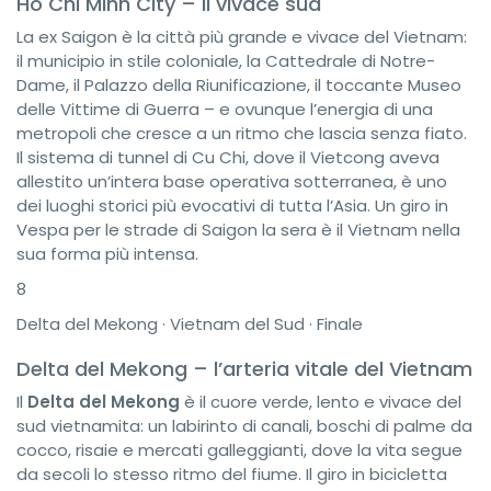
Ho Chi Minh City – il vivace sud
La ex Saigon è la città più grande e vivace del Vietnam:
il municipio in stile coloniale, la Cattedrale di Notre-
Dame, il Palazzo della Riunificazione, il toccante Museo
delle Vittime di Guerra – e ovunque l’energia di una
metropoli che cresce a un ritmo che lascia senza fiato.
Il sistema di tunnel di Cu Chi, dove il Vietcong aveva
allestito un’intera base operativa sotterranea, è uno
dei luoghi storici più evocativi di tutta l’Asia. Un giro in
Vespa per le strade di Saigon la sera è il Vietnam nella
sua forma più intensa.
8
Delta del Mekong · Vietnam del Sud · Finale
Delta del Mekong – l’arteria vitale del Vietnam
Il
Delta del Mekong
è il cuore verde, lento e vivace del
sud vietnamita: un labirinto di canali, boschi di palme da
cocco, risaie e mercati galleggianti, dove la vita segue
da secoli lo stesso ritmo del fiume. Il giro in bicicletta