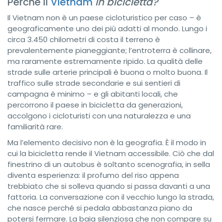
Perché il
Vietnam
in bicicletta?
Il Vietnam non è un paese cicloturistico per caso – è
geograficamente uno dei più adatti al mondo. Lungo i
circa 3.450 chilometri di costa il terreno è
prevalentemente pianeggiante; l’entroterra è collinare,
ma raramente estremamente ripido. La qualità delle
strade sulle arterie principali è buona o molto buona. Il
traffico sulle strade secondarie e sui sentieri di
campagna è minimo – e gli abitanti locali, che
percorrono il paese in bicicletta da generazioni,
accolgono i cicloturisti con una naturalezza e una
familiarità rare.
Ma l’elemento decisivo non è la geografia. È il modo in
cui la bicicletta rende il Vietnam accessibile. Ciò che dal
finestrino di un autobus è soltanto scenografia, in sella
diventa esperienza: il profumo del riso appena
trebbiato che si solleva quando si passa davanti a una
fattoria. La conversazione con il vecchio lungo la strada,
che nasce perché si pedala abbastanza piano da
potersi fermare. La baia silenziosa che non compare su