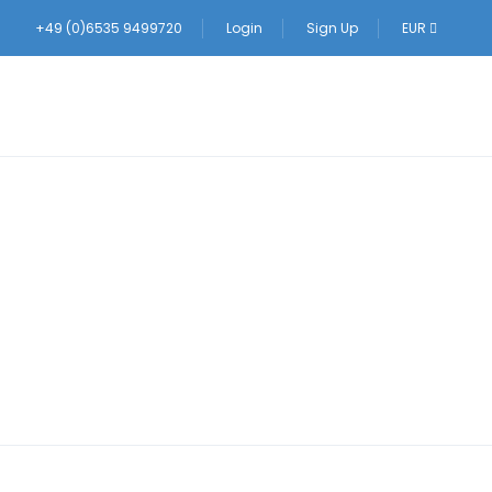
+49 (0)6535 9499720
Login
Sign Up
EUR