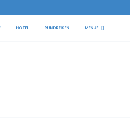
E
HOTEL
RUNDREISEN
MENUE
en exklusive Resorts