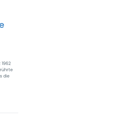
e
 1962
erührte
s die