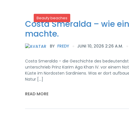
Beauty beaches
Costa Smeralda – wie ein 
machte.
BY
FREDY
JUNI 10, 2026 2:26 A.M.
Costa Smeralda – die Geschichte des bedeutendste
unterschrieb Prinz Karim Aga Khan IV. vor einem No
Küste im Nordosten Sardiniens. Was er dort aufbauen
Natur […]
READ MORE