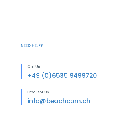
NEED HELP?
Call Us
+49 (0)6535 9499720
Email for Us
info@beachcom.ch