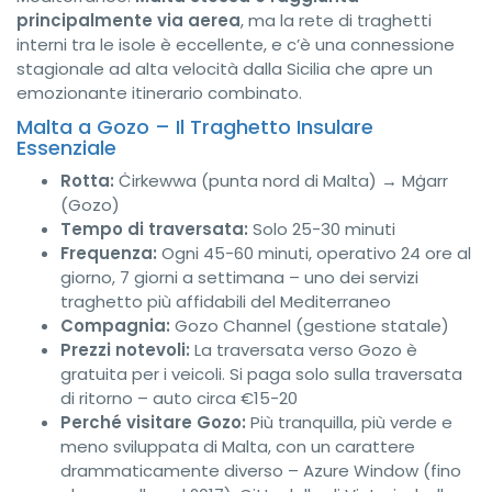
principalmente via aerea
, ma la rete di traghetti
interni tra le isole è eccellente, e c’è una connessione
stagionale ad alta velocità dalla Sicilia che apre un
emozionante itinerario combinato.
Malta a Gozo – Il Traghetto Insulare
Essenziale
Rotta:
Ċirkewwa (punta nord di Malta) → Mġarr
(Gozo)
Tempo di traversata:
Solo 25-30 minuti
Frequenza:
Ogni 45-60 minuti, operativo 24 ore al
giorno, 7 giorni a settimana – uno dei servizi
traghetto più affidabili del Mediterraneo
Compagnia:
Gozo Channel (gestione statale)
Prezzi notevoli:
La traversata verso Gozo è
gratuita per i veicoli. Si paga solo sulla traversata
di ritorno – auto circa €15-20
Perché visitare Gozo:
Più tranquilla, più verde e
meno sviluppata di Malta, con un carattere
drammaticamente diverso – Azure Window (fino