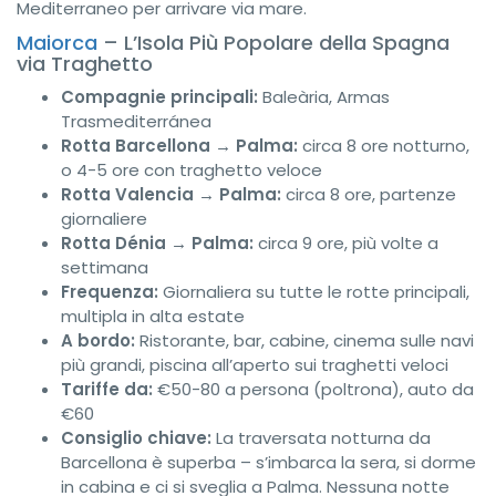
Mediterraneo per arrivare via mare.
Maiorca
– L’Isola Più Popolare della Spagna
via Traghetto
Compagnie principali:
Baleària, Armas
Trasmediterránea
Rotta Barcellona → Palma:
circa 8 ore notturno,
o 4-5 ore con traghetto veloce
Rotta Valencia → Palma:
circa 8 ore, partenze
giornaliere
Rotta Dénia → Palma:
circa 9 ore, più volte a
settimana
Frequenza:
Giornaliera su tutte le rotte principali,
multipla in alta estate
A bordo:
Ristorante, bar, cabine, cinema sulle navi
più grandi, piscina all’aperto sui traghetti veloci
Tariffe da:
€50-80 a persona (poltrona), auto da
€60
Consiglio chiave:
La traversata notturna da
Barcellona è superba – s’imbarca la sera, si dorme
in cabina e ci si sveglia a Palma. Nessuna notte