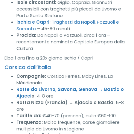
Isole circostanti:
Giglio, Capraia, Giannutri
accessibili con traghetti più piccoli da Livorno e
Porto Santo Stefano
Ischia e Capri:
Traghetti da Napoli, Pozzuoli e
Sorrento
– 45-80 minuti
Procida:
Da Napoli o Pozzuoli, circa 1 ora –
recentemente nominata Capitale Europea della
Cultura
Elba 1 ora
Fino a 20x giorno
Ischia / Capri
Corsica dall’Italia
Compagnie:
Corsica Ferries, Moby Lines, La
Méridionale
Rotte da Livorno, Savona, Genova → Bastia o
Ajacci
o:
4-8 ore
Rotta Nizza (Francia) → Ajaccio o Bastia:
5-8
ore
Tariffe da:
€40-70 (persona), auto €60-100
Frequenza:
Molto frequente, corse giornaliere
multiple da Livorno in stagione