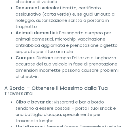
chiedono di vederlo
Documenti veicolo:
Libretto, certificato
assicurativo (carta verde) e, se guidi un’auto a
noleggio, autorizzazione scritta a portarla in
traghetto
Animali domestici:
Passaporto europeo per
animali domestici, microchip, vaccinazione
antirabbica aggiornata e prenotazione biglietto
separata per il tuo animale
Camper:
Dichiara sempre l’altezza e lunghezza
accurate del tuo veicolo in fase di prenotazione –
dimensioni incorrette possono causare problemi
al check-in
A Bordo – Ottenere il Massimo dalla Tua
Traversata
Cibo e bevande:
Ristoranti e bar a bordo
tendono a essere costosi – porta i tuoi snack e
una bottiglia d’acqua, specialmente per
traversate lunghe
Mal di mare:
I farmaci (come Dramamine) vale la