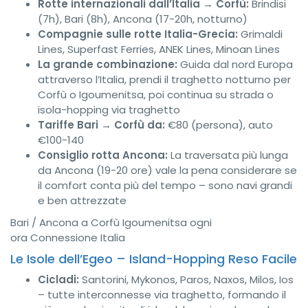
Rotte internazionali dall’Italia → Corfù:
Brindisi
(7h), Bari (8h), Ancona (17-20h, notturno)
Compagnie sulle rotte Italia-Grecia:
Grimaldi
Lines, Superfast Ferries, ANEK Lines, Minoan Lines
La grande combinazione:
Guida dal nord Europa
attraverso l’Italia, prendi il traghetto notturno per
Corfù o Igoumenitsa, poi continua su strada o
isola-hopping via traghetto
Tariffe Bari → Corfù da:
€80 (persona), auto
€100-140
Consiglio rotta Ancona:
La traversata più lunga
da Ancona (19-20 ore) vale la pena considerare se
il comfort conta più del tempo – sono navi grandi
e ben attrezzate
Bari / Ancona a Corfù
Igoumenitsa ogni
ora
Connessione Italia
Le Isole dell’Egeo – Island-Hopping Reso Facile
Cicladi:
Santorini, Mykonos, Paros, Naxos, Milos, Ios
– tutte interconnesse via traghetto, formando il