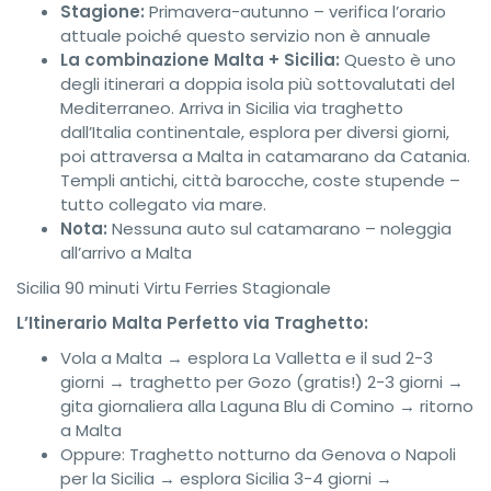
Stagione:
Primavera-autunno – verifica l’orario
attuale poiché questo servizio non è annuale
La combinazione Malta + Sicilia:
Questo è uno
degli itinerari a doppia isola più sottovalutati del
Mediterraneo. Arriva in Sicilia via traghetto
dall’Italia continentale, esplora per diversi giorni,
poi attraversa a Malta in catamarano da Catania.
Templi antichi, città barocche, coste stupende –
tutto collegato via mare.
Nota:
Nessuna auto sul catamarano – noleggia
all’arrivo a Malta
Sicilia 90 minuti
Virtu Ferries
Stagionale
L’Itinerario Malta Perfetto via Traghetto:
Vola a Malta → esplora La Valletta e il sud 2-3
giorni → traghetto per Gozo (gratis!) 2-3 giorni →
gita giornaliera alla Laguna Blu di Comino → ritorno
a Malta
Oppure: Traghetto notturno da Genova o Napoli
per la Sicilia → esplora Sicilia 3-4 giorni →