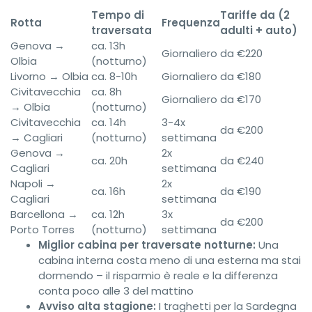
Tempo di
Tariffe da (2
Rotta
Frequenza
traversata
adulti + auto)
Genova →
ca. 13h
Giornaliero
da €220
Olbia
(notturno)
Livorno → Olbia
ca. 8-10h
Giornaliero
da €180
Civitavecchia
ca. 8h
Giornaliero
da €170
→ Olbia
(notturno)
Civitavecchia
ca. 14h
3-4x
da €200
→ Cagliari
(notturno)
settimana
Genova →
2x
ca. 20h
da €240
Cagliari
settimana
Napoli →
2x
ca. 16h
da €190
Cagliari
settimana
Barcellona →
ca. 12h
3x
da €200
Porto Torres
(notturno)
settimana
Miglior cabina per traversate notturne:
Una
cabina interna costa meno di una esterna ma stai
dormendo – il risparmio è reale e la differenza
conta poco alle 3 del mattino
Avviso alta stagione:
I traghetti per la Sardegna