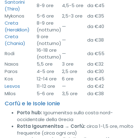
Santorini
8-9 ore
4,5-5 ore
da €45
(Thira)
Mykonos
5-6 ore
2,5-3 ore
da €35
Creta
8-9 ore
—
da €40
(Heraklion)
(notturno)
Creta
9 ore
—
da €38
(Chania)
(notturno)
16-18 ore
Rodi
—
da €55
(notturno)
Naxos
5,5 ore
3 ore
da €32
Paros
4-5 ore
2,5 ore
da €30
Kos
12-14 ore
6 ore
da €45
Lesvos
11-12 ore
—
da €42
Milos
5-6 ore
3,5 ore
da €38
Corfù e le Isole Ionie
Porto hub:
Igoumenitsa sulla costa nord-
occidentale della Grecia
Rotta Igoumenitsa → Corfù:
circa 1-1,5 ore, molto
frequente (circa ogni ora)