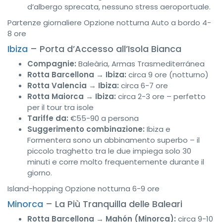
d’albergo sprecata, nessuno stress aeroportuale.
Partenze giornaliere
Opzione notturna
Auto a bordo
4-
8 ore
Ibiza
– Porta d’Accesso all’Isola Bianca
Compagnie:
Baleària, Armas Trasmediterránea
Rotta Barcellona → Ibiza:
circa 9 ore (notturno)
Rotta Valencia → Ibiza:
circa 6-7 ore
Rotta Maiorca → Ibiza:
circa 2-3 ore – perfetto
per il tour tra isole
Tariffe da:
€55-90 a persona
Suggerimento combinazione:
Ibiza e
Formentera sono un abbinamento superbo – il
piccolo traghetto tra le due impiega solo 30
minuti e corre molto frequentemente durante il
giorno.
Island-hopping
Opzione notturna
6-9 ore
Minorca
– La Più Tranquilla delle Baleari
Rotta Barcellona → Mahón (Minorca):
circa 9-10