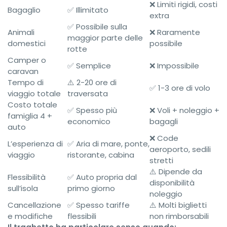
❌ Limiti rigidi, costi
Bagaglio
✅ Illimitato
extra
✅ Possibile sulla
Animali
❌ Raramente
maggior parte delle
domestici
possibile
rotte
Camper o
✅ Semplice
❌ Impossibile
caravan
Tempo di
⚠️ 2-20 ore di
✅ 1-3 ore di volo
viaggio totale
traversata
Costo totale
✅ Spesso più
❌ Voli + noleggio +
famiglia 4 +
economico
bagagli
auto
❌ Code
L’esperienza di
✅ Aria di mare, ponte,
aeroporto, sedili
viaggio
ristorante, cabina
stretti
⚠️ Dipende da
Flessibilità
✅ Auto propria dal
disponibilità
sull’isola
primo giorno
noleggio
Cancellazione
✅ Spesso tariffe
⚠️ Molti biglietti
e modifiche
flessibili
non rimborsabili