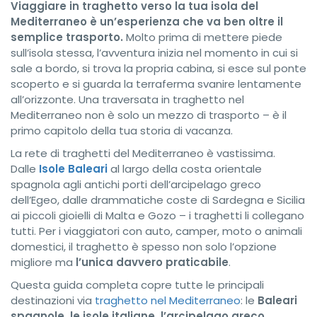
Viaggiare in traghetto verso la tua isola del
Mediterraneo è un’esperienza che va ben oltre il
semplice trasporto.
Molto prima di mettere piede
sull’isola stessa, l’avventura inizia nel momento in cui si
sale a bordo, si trova la propria cabina, si esce sul ponte
scoperto e si guarda la terraferma svanire lentamente
all’orizzonte. Una traversata in traghetto nel
Mediterraneo non è solo un mezzo di trasporto – è il
primo capitolo della tua storia di vacanza.
La rete di traghetti del Mediterraneo è vastissima.
Dalle
Isole Baleari
al largo della costa orientale
spagnola agli antichi porti dell’arcipelago greco
dell’Egeo, dalle drammatiche coste di Sardegna e Sicilia
ai piccoli gioielli di Malta e Gozo – i traghetti li collegano
tutti. Per i viaggiatori con auto, camper, moto o animali
domestici, il traghetto è spesso non solo l’opzione
migliore ma
l’unica davvero praticabile
.
Questa guida completa copre tutte le principali
destinazioni via
traghetto nel Mediterraneo
: le
Baleari
spagnole, le isole italiane, l’arcipelago greco,