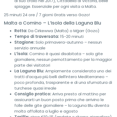
al suo crollo nel 2017), Cittadella di Victoria, belle
spiagge. Essenziale per ogni visita a Malta.
25 minuti
24 ore / 7 giorni
Gratis verso Gozo!
Malta a Comino – L’Isola della Laguna Blu
Rotta:
Da Ċirkewwa (Malta) o Mġarr (Gozo)
Tempo di traversata:
15-20 minuti
Stagione:
Solo primavera-autunno – nessun
servizio annuale
L’isola:
Comino è quasi disabitata – solo gite
giornaliere, nessun pernottamento per la maggior
parte dei visitatori
La Laguna Blu:
Ampiamente considerata uno dei
tratti d’acqua più belli dell’intero Mediterraneo –
poco profonda, trasparente e di una sfumatura di
turchese quasi irreale
Consiglio pratico:
Arriva presto al mattino per
assicurarti un buon posto prima che arrivino le
folle delle gite giornaliere – la Laguna Blu diventa
molto affollata a luglio e agosto
Tariffe:
circa €10-15 (andata e ritorno giornaliero)