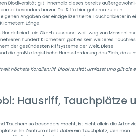
en Biodiversität gilt. Innerhalb dieses bereits außergewöhnl
inmal besonders hervor: Die Riffe hier gehören zu den
h eigenen Angaben der einzige lizenzierte Tauchanbieter in 
 Kilometern Länge.
 klar definiert: ein Öko-Luxusresort weit weg von Massentou
mehreren hundert Kilometern gibt es kein weiteres Tauchres
einem der gesündesten Riffsysteme der Welt. Diese
und die größte logistische Herausforderung des Ziels, dazu 
eit höchste Korallenriff-Biodiversität umfasst und gilt als 
bi: Hausriff, Tauchplätze 
Tauchern so besonders macht, ist nicht allein die Artenviel
chplätze. Im Zentrum steht dabei ein Tauchplatz, den man