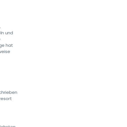
,
eln und
e
ge hat
weise
chrieben
Resort
lichsten