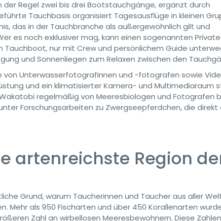
n der Regel zwei bis drei Bootstauchgänge, ergänzt durch
 geführte Tauchbasis organisiert Tagesausflüge in kleinen Gr
nis, das in der Tauchbranche als außergewöhnlich gilt und
Wer es noch exklusiver mag, kann einen sogenannten Private
n Tauchboot, nur mit Crew und persönlichem Guide unterwe
flegung und Sonnenliegen zum Relaxen zwischen den Tauchg
sse von Unterwasserfotografinnen und -fotografen sowie Vid
üstung und ein klimatisierter Kamera- und Multimediaraum 
rum Wakatobi regelmäßig von Meeresbiologen und Fotografen 
arunter Forschungsarbeiten zu Zwergseepferdchen, die direkt
Die artenreichste Region de
tliche Grund, warum Taucherinnen und Taucher aus aller Wel
. Mehr als 950 Fischarten und über 450 Korallenarten wurde
größeren Zahl an wirbellosen Meeresbewohnern. Diese Zahle