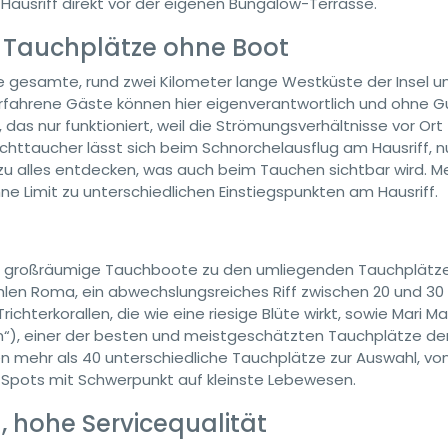
Hausriff direkt vor der eigenen Bungalow-Terrasse.
en Tauchplätze ohne Boot
e gesamte, rund zwei Kilometer lange Westküste der Insel un
 Erfahrene Gäste können hier eigenverantwortlich und ohne G
 das nur funktioniert, weil die Strömungsverhältnisse vor Ort
chttaucher lässt sich beim Schnorchelausflug am Hausriff, n
u alles entdecken, was auch beim Tauchen sichtbar wird. M
e Limit zu unterschiedlichen Einstiegspunkten am Hausriff.
vier großräumige Tauchboote zu den umliegenden Tauchplätz
len Roma, ein abwechslungsreiches Riff zwischen 20 und 30
chterkorallen, die wie eine riesige Blüte wirkt, sowie Mari M
“), einer der besten und meistgeschätzten Tauchplätze de
mehr als 40 unterschiedliche Tauchplätze zur Auswahl, vo
-Spots mit Schwerpunkt auf kleinste Lebewesen.
, hohe Servicequalität