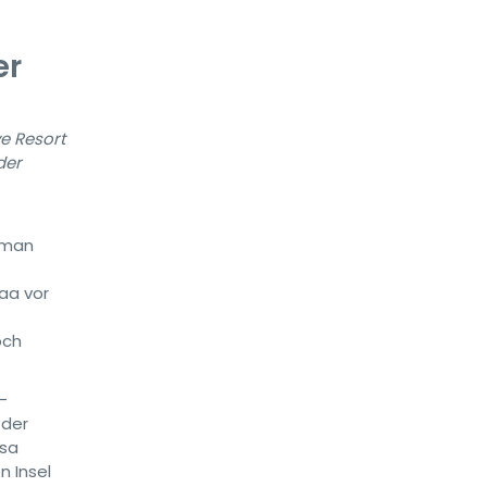
er
e Resort
der
l man
aa vor
och
–
 der
esa
 Insel