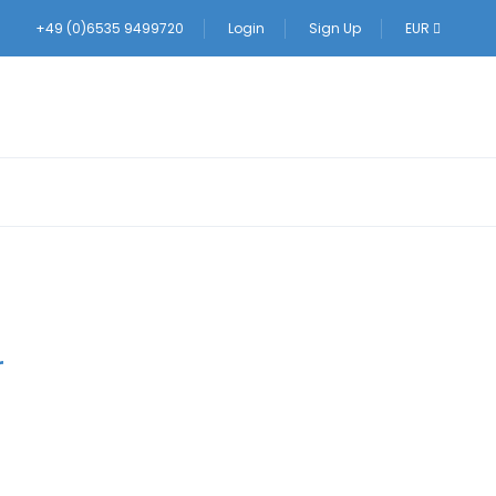
+49 (0)6535 9499720
Login
Sign Up
EUR
r