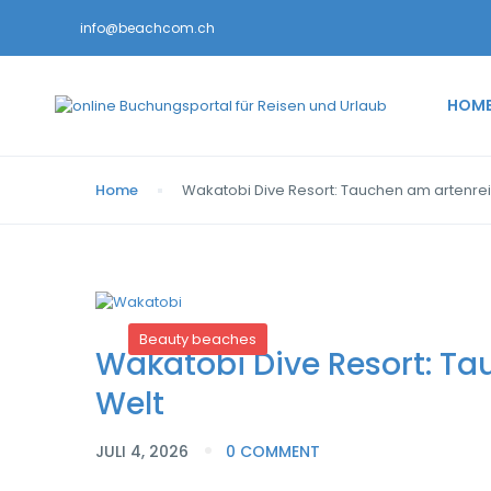
info@beachcom.ch
HOM
Home
Wakatobi Dive Resort: Tauchen am artenreic
Beauty beaches
Wakatobi Dive Resort: Ta
Welt
JULI 4, 2026
0 COMMENT