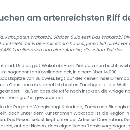
uchen am artenreichsten Riff d
Kabupaten Wakatobi, Südost-Sulawesi: Das Wakatobi Div
Tauchziele der Erde – mit einem hauseigenen Riff direkt vor 
450 Korallenarten und einer Anreise, die schon Teil des
nnt sind. Und es gibt Wakatobi – ein Ziel, das man bucht, wei
n im sogenannten Korallendreieck, in einem über 14.000
dostspitze von Sulawesi, liegt auf der kleinen Insel Onemob
ques Cousteau als vermutlich bestes Tauchgebiet der Welt
geändert – außer, dass die Riffe noch intakter, die Anlage n
ort noch größer geworden ist.
eln der Region – Wangiwangi, Kaledupa, Tomia und Binongko 
 Inseln, doch unter dem Kunstnamen Wakatobi ist die Region in
en. Das Resort selbst liegt unter der Adresse Onemobaa, D
i, auf der kleinen, dem eigentlichen Tomia vorgelagerten