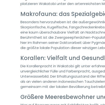
platzieren Wakatobi unter den artenreichsten 
Makrofauna: das Spezialgebi
Besonders hervorzuheben ist die außergewöhnlic
Skorpionfische, Kugelfische, Fangschreckenkrebs
eine kaum überschaubare Vielfalt an Nacktschn
Berühmtheit ist die Zwergseepferdchen-Populati
hier im Rahmen seiner Doktorarbeit über Pygm
die größte lokale Population dieser winzigen L
Korallen: Vielfalt und Gesun
Die Korallenpracht in Wakatobi gilt unter erfah
unvergleichlicher Fülle und Farbenpracht, ausg
Unterwasserbild. Der Erhaltungszustand der Riff
als an vielen anderen indonesischen Tauchzielen
gemeinsam mit der lokalen Bevölkerung betreibt
Größere Meeresbewohner u
Wer auf Begegnungen mit Schildkröten hofft, wir