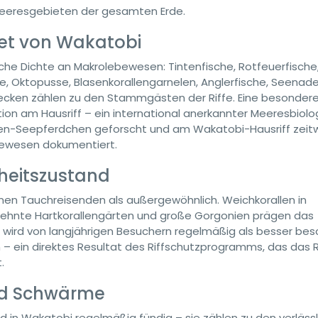
Meeresgebieten der gesamten Erde.
et von Wakatobi
he Dichte an Makrolebewesen: Tintenfische, Rotfeuerfische
e, Oktopusse, Blasenkorallengarnelen, Anglerfische, Seenad
ecken zählen zu den Stammgästen der Riffe. Eine besonder
on am Hausriff – ein international anerkannter Meeresbiolo
äen-Seepferdchen geforscht und am Wakatobi-Hausriff zeit
ebewesen dokumentiert.
dheitszustand
renen Tauchreisenden als außergewöhnlich. Weichkorallen in
edehnte Hartkorallengärten und große Gorgonien prägen das
e wird von langjährigen Besuchern regelmäßig als besser bes
 – ein direktes Resultat des Riffschutzprogramms, das das 
.
nd Schwärme
d in Wakatobi regelmäßig fündig – sie zählen zu den verläss