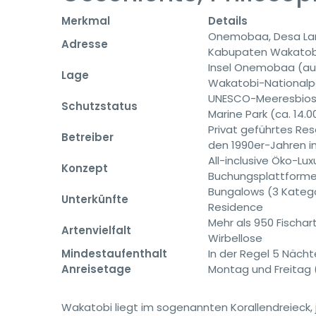
Merkmal
Details
Onemobaa, Desa La
Adresse
Kabupaten Wakatobi
Insel Onemobaa (au
Lage
Wakatobi-Nationalp
UNESCO-Meeresbiosp
Schutzstatus
Marine Park (ca. 14.0
Privat geführtes Res
Betreiber
den 1990er-Jahren in
All-inclusive Öko-Lu
Konzept
Buchungsplattform
Bungalows (3 Katego
Unterkünfte
Residence
Mehr als 950 Fischar
Artenvielfalt
Wirbellose
Mindestaufenthalt
In der Regel 5 Näch
Anreisetage
Montag und Freitag (
Wakatobi liegt im sogenannten Korallendreieck, 