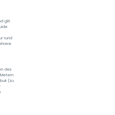
d gilt
uide
ur rund
ehrere
en des
 Metern
abuk (zu
r
n