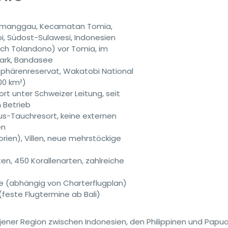
manggau, Kecamatan Tomia,
, Südost-Sulawesi, Indonesien
ch Tolandono) vor Tomia, im
ark, Bandasee
härenreservat, Wakatobi National
00 km²)
ort unter Schweizer Leitung, seit
 Betrieb
xus-Tauchresort, keine externen
en
rien), Villen, neue mehrstöckige
ten, 450 Korallenarten, zahlreiche
te (abhängig von Charterflugplan)
feste Flugtermine ab Bali)
jener Region zwischen Indonesien, den Philippinen und Papu