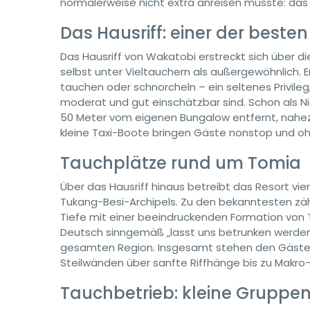
normalerweise nicht extra anreisen müsste: das 
Das Hausriff: einer der best
Das Hausriff von Wakatobi erstreckt sich über di
selbst unter Vieltauchern als außergewöhnlich.
tauchen oder schnorcheln – ein seltenes Privileg,
moderat und gut einschätzbar sind. Schon als Ni
50 Meter vom eigenen Bungalow entfernt, nahez
kleine Taxi-Boote bringen Gäste nonstop und ohn
Tauchplätze rund um Tomia
Über das Hausriff hinaus betreibt das Resort 
Tukang-Besi-Archipels. Zu den bekanntesten zäh
Tiefe mit einer beeindruckenden Formation von Tri
Deutsch sinngemäß „lasst uns betrunken werden
gesamten Region. Insgesamt stehen den Gästen 
Steilwänden über sanfte Riffhänge bis zu Makro
Tauchbetrieb: kleine Gruppen