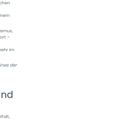
ichen
einem
rismus,
ort –
mehr im
eines der
und
falt,