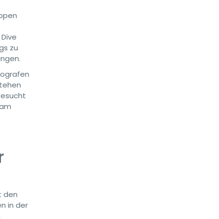
uppen
 Dive
gs zu
ängen.
eografen
stehen
besucht
 am
r
t den
n in der
n