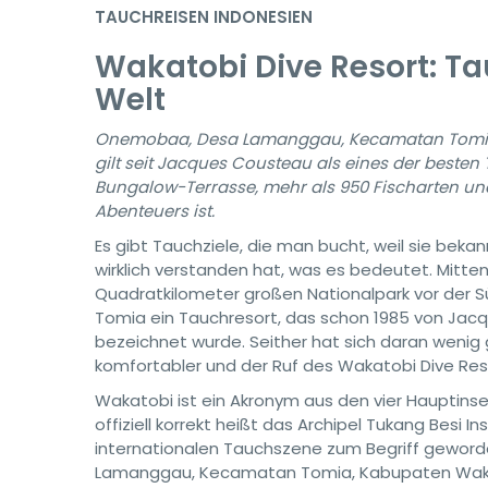
TAUCHREISEN INDONESIEN
Wakatobi Dive Resort: Ta
Welt
Onemobaa, Desa Lamanggau, Kecamatan Tomia, 
gilt seit Jacques Cousteau als eines der besten 
Bungalow-Terrasse, mehr als 950 Fischarten und 
Abenteuers ist.
Es gibt Tauchziele, die man bucht, weil sie beka
wirklich verstanden hat, was es bedeutet. Mitte
Quadratkilometer großen Nationalpark vor der Sü
Tomia ein Tauchresort, das schon 1985 von Jac
bezeichnet wurde. Seither hat sich daran wenig 
komfortabler und der Ruf des Wakatobi Dive Res
Wakatobi ist ein Akronym aus den vier Hauptins
offiziell korrekt heißt das Archipel Tukang Besi
internationalen Tauchszene zum Begriff geword
Lamanggau, Kecamatan Tomia, Kabupaten Wakatob