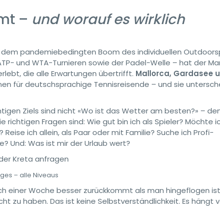
mt –
und worauf es wirklich
eit dem pandemiebedingten Boom des individuellen Outdoors
 ATP- und WTA-Turnieren sowie der Padel-Welle – hat der Mar
ebt, die alle Erwartungen übertrifft.
Mallorca, Gardasee 
onen für deutschsprachige Tennisreisende – und sie untersc
tigen Ziels sind nicht «Wo ist das Wetter am besten?» – den
 richtigen Fragen sind: Wie gut bin ich als Spieler? Möchte i
Reise ich allein, als Paar oder mit Familie? Suche ich Profi-
 Und: Was ist mir der Urlaub wert?
der Kreta anfragen
ges – alle Niveaus
ch einer Woche besser zurückkommt als man hingeflogen ist
acht zu haben. Das ist keine Selbstverständlichkeit. Es hängt