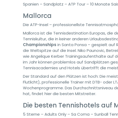
Spanien – Sandplatz – ATP Tour – 10 Monate Sa
Mallorca
Die ATP-Insel – professionellste Tennisatmosph
Mallorca ist die Tennisdestination Europas, die 
Tenniskultur, die in keiner anderen Urlaubsdestin
Championships
in Santa Ponsa – gespielt auf 
die Weltspitze auf die Insel. Niko Paunovic, Bet
wie Angelique Kerber Trainingsaufenthalte auf de
im Jahr können problemlos auf Sandplätzen gesp
Tennisacademies und Hotels übertrifft die meis
Der Standard auf den Plätzen ist hoch: Die meis
Flutlicht), professionelle Trainer mit DTB- oder 
Wochenprogramme. Das Durchschnittsniveau der 
hat, findet hier die besten Mitstreiter.
Die besten Tennishotels auf 
5 Sterne – Adults Only – Sa Coma – Sunball Ten