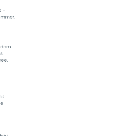
s –
sommer.
endem
s.
see.
it
de
icht