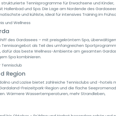
 strukturierte Tennisprogramme für Erwachsene und Kinder,
 mit Hallenbad und Spa. Die Lage am Nordende des Gardasee
tischste und kühlste, ideal für intensives Training im Früh
is und Wellness
arda
schiff des Gardasees – mit preisgekröntem Spa, überwältig
 Tennisangebot als Teil des umfangreichen Sportprogramm
rt, dafür das beste Wellness-Ambiente am gesamten Garda
sigem Spa kombinieren.
r Tennisclub
d Region
lino und Lazise bietet zahlreiche Tennisclubs und -hotels m
ie Gardaland-Freizeitpark-Region und die flache Seepromena
Norden. Wärmere Wassertemperaturen, mehr Strandleben,
il bis Oktober – Frühling und Herbst besonders schön und n