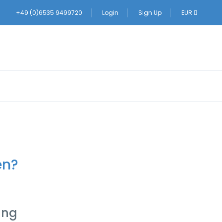
+49 (0)6535 9499720
Login
Sign Up
EUR
en?
ung