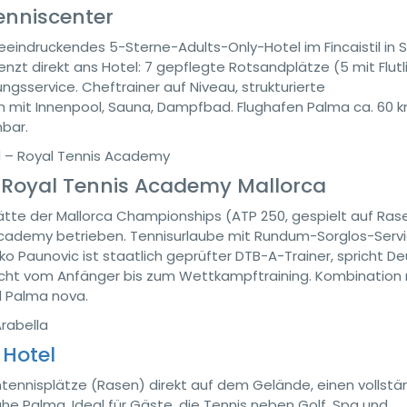
enniscenter
eeindruckendes 5-Sterne-Adults-Only-Hotel im Fincaistil in 
zt direkt ans Hotel: 7 gepflegte Rotsandplätze (5 mit Flutli
gsservice. Cheftrainer auf Niveau, strukturierte
 mit Innenpool, Sauna, Dampfbad. Flughafen Palma ca. 60 k
hbar.
 – Royal Tennis Academy
Royal Tennis Academy Mallorca
tte der Mallorca Championships (ATP 250, gespielt auf Ras
 Academy betrieben. Tennisurlaube mit Rundum-Sorglos-Servi
ko Paunovic ist staatlich geprüfter DTB-A-Trainer, spricht De
eicht vom Anfänger bis zum Wettkampftraining. Kombination 
d Palma nova.
rabella
 Hotel
tennisplätze (Rasen) direkt auf dem Gelände, einen vollstä
he Palma. Ideal für Gäste, die Tennis neben Golf, Spa und