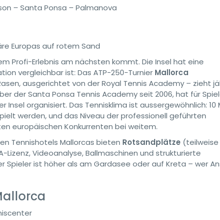
ison – Santa Ponsa – Palmanova
äre Europas auf rotem Sand
dem Profi-Erlebnis am nächsten kommt. Die Insel hat eine
ation vergleichbar ist: Das ATP-250-Turnier
Mallorca
Rasen, ausgerichtet von der Royal Tennis Academy – zieht jäh
reiber der Santa Ponsa Tennis Academy seit 2006, hat für Spie
r Insel organisiert. Das Tennisklima ist aussergewöhnlich: 1
ielt werden, und das Niveau der professionell geführten
ten europäischen Konkurrenten bei weitem.
ten Tennishotels Mallorcas bieten
Rotsandplätze
(teilweise
LTA-Lizenz, Videoanalyse, Ballmaschinen und strukturierte
Spieler ist höher als am Gardasee oder auf Kreta – wer A
Mallorca
niscenter