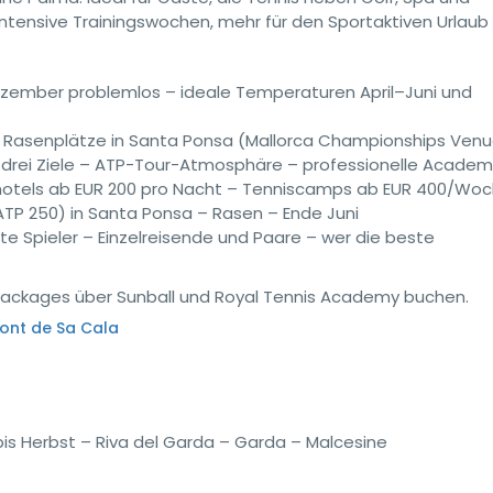
tensive Trainingswochen, mehr für den Sportaktiven Urlaub m
ezember problemlos – ideale Temperaturen April–Juni und
e Rasenplätze in Santa Ponsa (Mallorca Championships Ven
 drei Ziele – ATP-Tour-Atmosphäre – professionelle Academ
shotels ab EUR 200 pro Nacht – Tenniscamps ab EUR 400/Wo
TP 250) in Santa Ponsa – Rasen – Ende Juni
e Spieler – Einzelreisende und Paare – wer die beste
Packages über Sunball und Royal Tennis Academy buchen.
Font de Sa Cala
bis Herbst – Riva del Garda – Garda – Malcesine