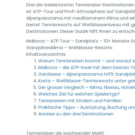
Drei der beliebtesten Tennisreise-Destinationen
ist ATP-Tour und Profi-Atmosphäre auf Sandplät
Alpenpanorama mit mediterranem Klima und einer 
bietet Tennisresorts auf Weltklasseniveau mit 
Destinationen. Dieser Guide hilft Ihnen zu entsch
Mallorca – ATP Tour – Sandplatz – 10+ Monate S
Ganzjahresklima – Weltklasse-Resorts
Inhaltsverzeichnis
Warum Tennisreisen boomt – und worauf e
Mallorca – die ATP-Insel mit dem besten T
Gardasee – Alpenpanorama trifft Sandplat
Kreta – Weltklasse-Tennisresorts unter gr
Der grosse Vergleich – Klima, Niveau, Hote
Welches Ziel für welchen Spielertyp?
Tennisreisen mit Kindern und Familien
Praktische Tipps – Ausrüstung, Buchung un
Anreise zu den drei Destinationen
Tennisreisen als wachsender Markt