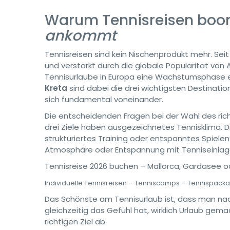
Warum Tennisreisen boo
ankommt
Tennisreisen sind kein Nischenprodukt mehr. S
und verstärkt durch die globale Popularität von
Tennisurlaube in Europa eine Wachstumsphase erl
Kreta
sind dabei die drei wichtigsten Destinati
sich fundamental voneinander.
Die entscheidenden Fragen bei der Wahl des rich
drei Ziele haben ausgezeichnetes Tennisklima. Die
strukturiertes Training oder entspanntes Spielen? 
Atmosphäre oder Entspannung mit Tenniseinlage?
Tennisreise 2026 buchen – Mallorca, Gardasee o
Individuelle Tennisreisen – Tenniscamps – Tennispacka
Das Schönste am Tennisurlaub ist, dass man na
gleichzeitig das Gefühl hat, wirklich Urlaub gem
richtigen Ziel ab.