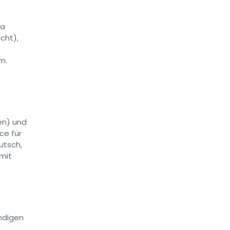
Sa
cht),
m.
en) und
ce für
utsch,
mit
ndigen