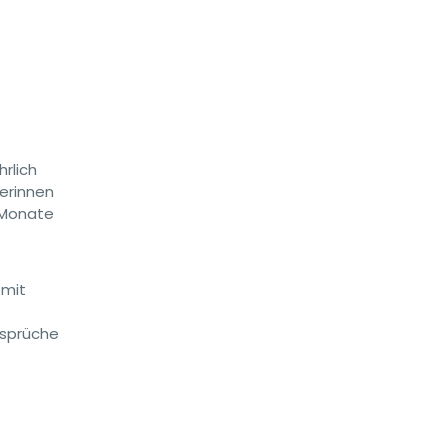
rlich
lerinnen
0 Monate
 mit
nsprüche