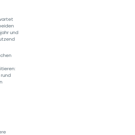
wartet
beiden
jahr und
Dutzend
ichen
tieren:
 rund
en
ere