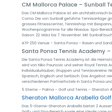
CM Mallorca Palace – Sunball T
Das CM Mallorca Palace ist ein architektonisch b
Coma. Die von Sunball geführte Tennisanlage gren
grosses Fitnesscenter, Tennisshop mit Bespannun
Wochenprogramme für alle Niveaus. Spa-Bereich
Saison: 22. März bis 7. November. Mit Sunball buc
ATP 250 Venue – Santa Ponsa – Rasen und Sand
Santa Ponsa Tennis Academy – 
Die Santa Ponsa Tennis Academy ist die Heimstä
wird von Niko Paunovic und seiner Royal Tennis
Individualurlauber, Gruppen und Tennisvereine. Ni
Spanisch, Englisch und Serbisch. Das Angebot r
verschiedenen Partnerhotels in Santa Ponsa un
5 Sterne – Palma – Golf und Tennis – Sheraton A
Sheraton Mallorca Arabella Golf
Das 5-Sterne-Sheraton Arabella bietet 2 Aussen
Golf- und Spa-Bereich sowie eine ideale Lage na