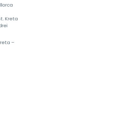
llorca
t. Kreta
drei
reta –