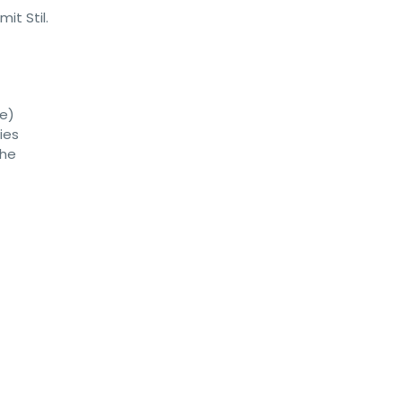
it Stil.
ue)
ies
che