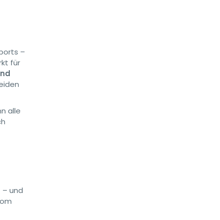
ports –
kt für
und
heiden
n alle
ch
 – und
 vom