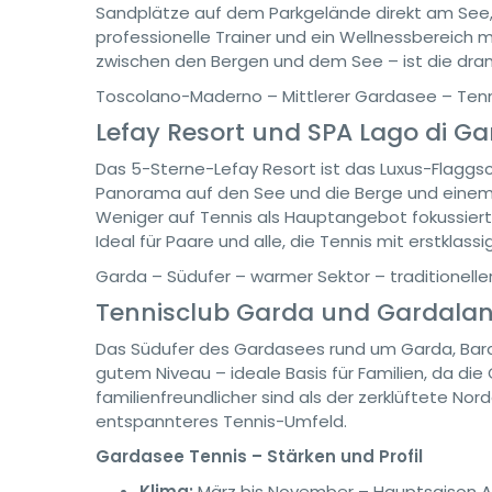
Sandplätze auf dem Parkgelände direkt am See,
professionelle Trainer und ein Wellnessbereich
zwischen den Bergen und dem See – ist die drama
Toscolano-Maderno – Mittlerer Gardasee – Tenn
Lefay Resort und SPA Lago di G
Das 5-Sterne-Lefay Resort ist das Luxus-Flagg
Panorama auf den See und die Berge und einem
Weniger auf Tennis als Hauptangebot fokussie
Ideal für Paare und alle, die Tennis mit erstklas
Garda – Südufer – warmer Sektor – traditionelle
Tennisclub Garda und Gardalan
Das Südufer des Gardasees rund um Garda, Bardo
gutem Niveau – ideale Basis für Familien, da d
familienfreundlicher sind als der zerklüftete 
entspannteres Tennis-Umfeld.
Gardasee Tennis – Stärken und Profil
Klima:
März bis November – Hauptsaison Apr