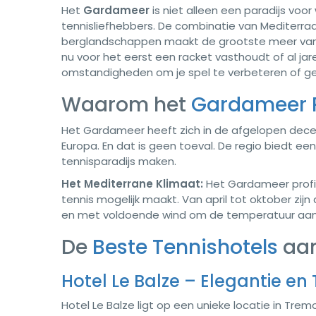
Het
Gardameer
is niet alleen een paradijs vo
tennisliefhebbers. De combinatie van Mediterraan
berglandschappen maakt de grootste meer van I
nu voor het eerst een racket vasthoudt of al ja
omstandigheden om je spel te verbeteren of ge
Waarom het
Gardameer Pe
Het Gardameer heeft zich in de afgelopen dece
Europa. En dat is geen toeval. De regio biedt ee
tennisparadijs maken.
Het Mediterrane Klimaat:
Het Gardameer profite
tennis mogelijk maakt. Van april tot oktober zi
en met voldoende wind om de temperatuur aa
De
Beste Tennishotels
aan
Hotel Le Balze – Elegantie en
Hotel Le Balze ligt op een unieke locatie in T