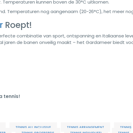
r. Temperaturen kunnen boven de 30°C uitkomen.
end. Temperaturen nog aangenaam (20-26°C), het meer no
r
Roept!
fecte combinatie van sport, ontspanning en Italiaanse leven
 al jaren de banen onveilig maakt – het Gardameer biedt vo
a tennis!
TENNIS ALL INCLUSIVE
TENNIS ARRANGEMENT
TENNIS
EER
TENNIS GROEPSREIS
TENNIS INDIVIDUEEL
TENNIS