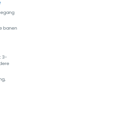
e
toegang
De banen
t 3-
ndere
ng,