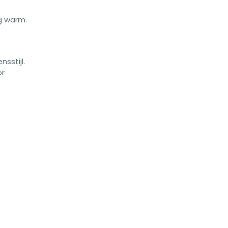
g warm.
sstijl.
or