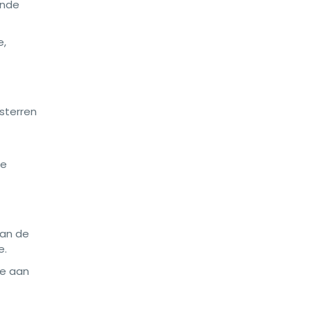
ende
e,
-sterren
De
van de
e.
je aan