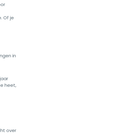
oor
 Of je
ngen in
jaar
te heet,
ht over