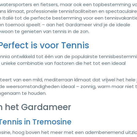
or watersporters en fietsers, maar ook een topbestemming v
s klimaat, professionele tennisfaciliteiten en spectaculaire
talië tot de perfecte bestemming voor een tennisvakantie.
ren toernooi speelt – aan het Gardameer vind je de ideale
woon te genieten van tennis in de zon.
rfect is voor Tennis
nnia ontwikkeld tot één van de populairste tennisbestemmi
n unieke combinatie van factoren die het tot een ideaal
ert van een mild, mediterraan klimaat dat vrijwel het hele 
jn de weersomstandigheden ideaal – zonnig, warm maar niet 
ngenaam te houden.
 het Gardameer
 Tennis in Tremosine
remosine, hoog boven het meer met een adembenemend uitzic