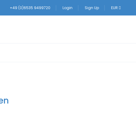
+49 (0)6535 9499720
Login
Sign Up
EUR
en