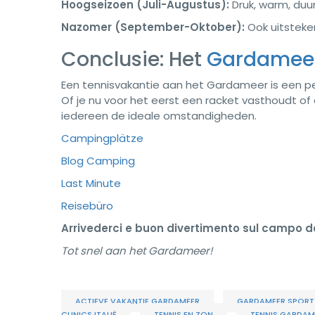
Hoogseizoen (Juli-Augustus):
Druk, warm, duu
Nazomer (September-Oktober):
Ook uitstek
Conclusie: Het
Gardamee
Een tennisvakantie aan het Gardameer is een per
Of je nu voor het eerst een racket vasthoudt of
iedereen de ideale omstandigheden.
Campingplätze
Blog Camping
Last Minute
Reisebüro
Arrivederci e buon divertimento sul campo d
Tot snel aan het Gardameer!
ACTIEVE VAKANTIE GARDAMEER
GARDAMEER SPORT
CLINICS ITALIË
TENNIS EN ZON
TENNIS GARDAM