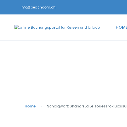
info@beachcom.ch
HOM
Schlagwort:
Shangri
Home
Schlagwort:
Shangri La Le Touessrok Luxusu