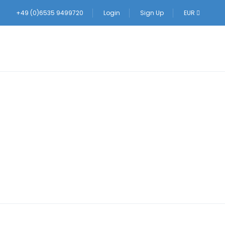
+49 (0)6535 9499720
Login
Sign Up
EUR
laub