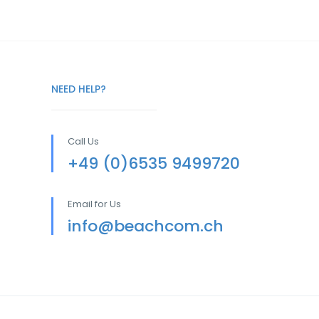
NEED HELP?
Call Us
+49 (0)6535 9499720
Email for Us
info@beachcom.ch