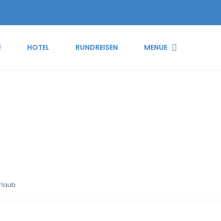
E
HOTEL
RUNDREISEN
MENUE
 La Le Touessrok Luxusur
rlaub