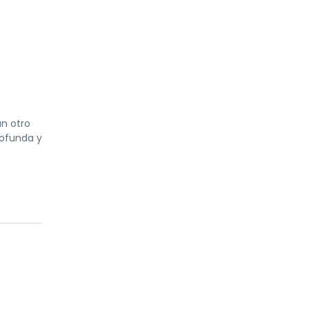
ún otro
rofunda y