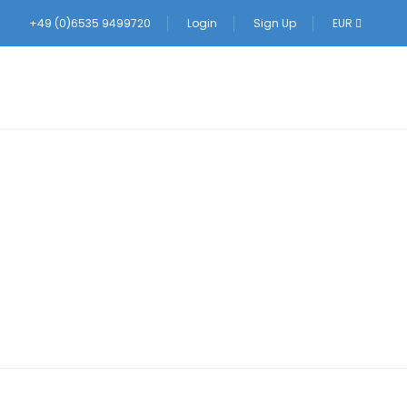
+49 (0)6535 9499720
Login
Sign Up
EUR
 village