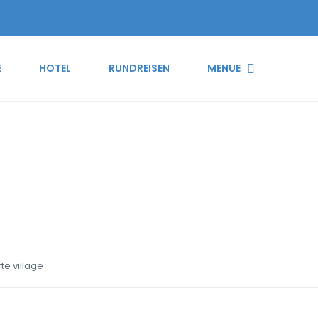
E
HOTEL
RUNDREISEN
MENUE
r academia de tenis forte
te village