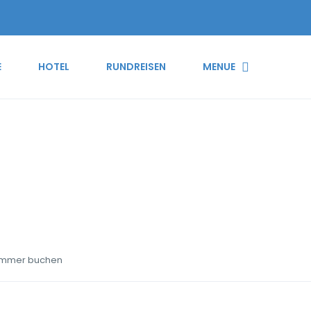
E
HOTEL
RUNDREISEN
MENUE
otel bayerische Alpen Z
Zimmer buchen