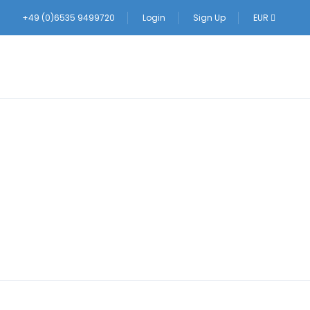
+49 (0)6535 9499720
Login
Sign Up
EUR
immer buchen