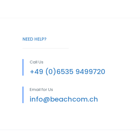
NEED HELP?
Call Us
+49 (0)6535 9499720
Email for Us
info@beachcom.ch