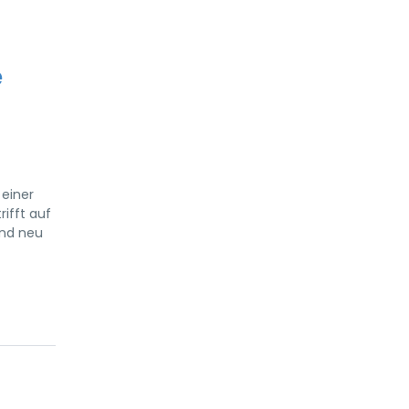
e
 einer
ifft auf
end neu