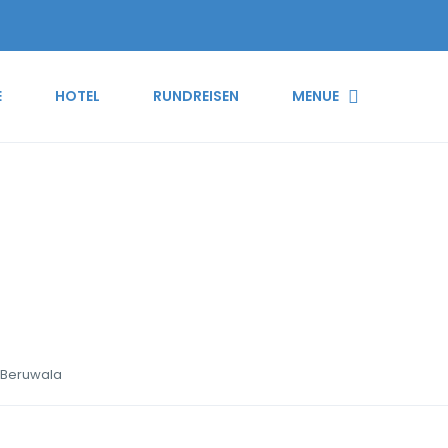
E
HOTEL
RUNDREISEN
MENUE
rincess Ayurveda Hotel 
 Beruwala