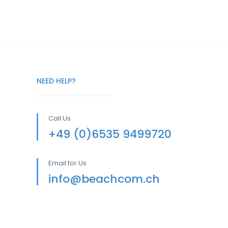
NEED HELP?
Call Us
+49 (0)6535 9499720
Email for Us
info@beachcom.ch