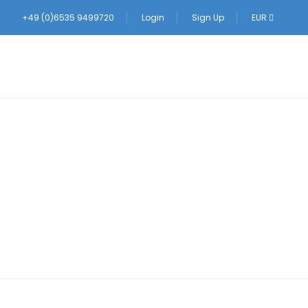
+49 (0)6535 9499720
Login
Sign Up
EUR
Beruwala