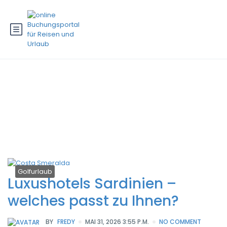
Schlagwort:
Chia Laguna Resort
Sporturlaub
Golfurlaub
Luxushotels Sardinien –
welches passt zu Ihnen?
BY
FREDY
MAI 31, 2026 3:55 P.M.
NO COMMENT