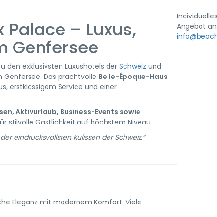
Individuelle
 Palace – Luxus,
Angebot an
info@beac
m Genfersee
zu den exklusivsten Luxushotels der
Schweiz
und
 Genfersee. Das prachtvolle
Belle-Époque-Haus
s, erstklassigem Service und einer
sen, Aktivurlaub, Business-Events sowie
ür stilvolle Gastlichkeit auf höchstem Niveau.
 der eindrucksvollsten Kulissen der Schweiz.“
sche Eleganz mit modernem Komfort. Viele