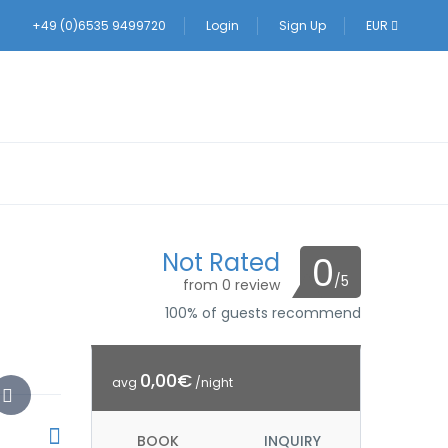
+49 (0)6535 9499720
Login
Sign Up
EUR
Not Rated
0
/5
from 0 review
100% of guests recommend
0,00€
avg
/night
BOOK
INQUIRY