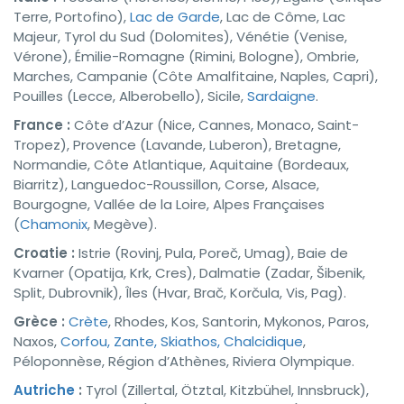
Terre, Portofino),
Lac de Garde
, Lac de Côme, Lac
Majeur, Tyrol du Sud (Dolomites), Vénétie (Venise,
Vérone), Émilie-Romagne (Rimini, Bologne), Ombrie,
Marches, Campanie (Côte Amalfitaine, Naples, Capri),
Pouilles (Lecce, Alberobello), Sicile,
Sardaigne
.
France :
Côte d’Azur (Nice, Cannes, Monaco, Saint-
Tropez), Provence (Lavande, Luberon), Bretagne,
Normandie, Côte Atlantique, Aquitaine (Bordeaux,
Biarritz), Languedoc-Roussillon, Corse, Alsace,
Bourgogne, Vallée de la Loire, Alpes Françaises
(
Chamonix
, Megève).
Croatie :
Istrie (Rovinj, Pula, Poreč, Umag), Baie de
Kvarner (Opatija, Krk, Cres), Dalmatie (Zadar, Šibenik,
Split, Dubrovnik), Îles (Hvar, Brač, Korčula, Vis, Pag).
Grèce :
Crète
, Rhodes, Kos, Santorin, Mykonos, Paros,
Naxos,
Corfou, Zante, Skiathos, Chalcidique
,
Péloponnèse, Région d’Athènes, Riviera Olympique.
Autriche
:
Tyrol (Zillertal, Ötztal, Kitzbühel, Innsbruck),