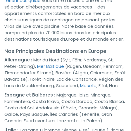
ferienhaus.guide
vous offre l’accès à une énorme
sélection d’hébergements de vacances – des
appartements confortables en bord de mer aux
chalets rustiques de montagne en passant par les
villas de luxe avec piscine. Notre base de données
comprend plus de 70.000 biens dans les principales
destinations touristiques d’Europe et du monde entier.
Nos Principales Destinations en Europe
Allemagne :
Mer du Nord (Sylt, Föhr, Norderney, St.
Peter-Ording),
Mer Baltique
(Rügen, Usedom, Fehmarn,
Timmendorfer Strand), Bavière (Allgäu, Chiemsee, Forêt
Bavaroise), Forêt-Noire, Lac de Constance, Région des
Lacs du Mecklembourg, Sauerland,
Moselle
, Eifel, Harz.
Espagne et Baléares :
Majorque, Ibiza, Minorque,
Formentera, Costa Brava, Costa Dorada, Costa Blanca,
Costa del Sol, Andalousie (Séville, Grenade, Málaga),
Galice, Pays Basque, Îles Canaries (Tenerife, Gran
Canaria, Fuerteventura, Lanzarote, La Palma).
Italie :
Toscane (Florence, Sienne, Pise), Ligurie (Cinque