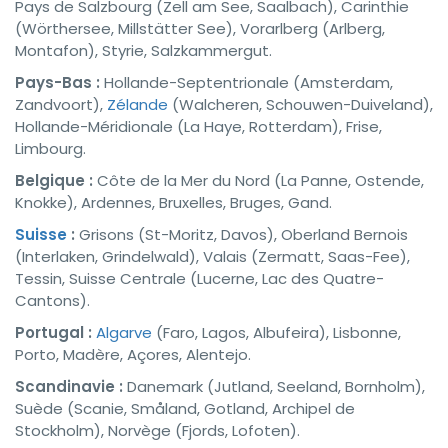
Pays de Salzbourg (Zell am See, Saalbach), Carinthie
(Wörthersee, Millstätter See), Vorarlberg (Arlberg,
Montafon), Styrie, Salzkammergut.
Pays-Bas :
Hollande-Septentrionale (Amsterdam,
Zandvoort),
Zélande
(Walcheren, Schouwen-Duiveland),
Hollande-Méridionale (La Haye, Rotterdam), Frise,
Limbourg.
Belgique :
Côte de la Mer du Nord (La Panne, Ostende,
Knokke), Ardennes, Bruxelles, Bruges, Gand.
Suisse
:
Grisons (St-Moritz, Davos), Oberland Bernois
(Interlaken, Grindelwald), Valais (Zermatt, Saas-Fee),
Tessin, Suisse Centrale (Lucerne, Lac des Quatre-
Cantons).
Portugal :
Algarve
(Faro, Lagos, Albufeira), Lisbonne,
Porto, Madère, Açores, Alentejo.
Scandinavie :
Danemark (Jutland, Seeland, Bornholm),
Suède (Scanie, Småland, Gotland, Archipel de
Stockholm), Norvège (Fjords, Lofoten).