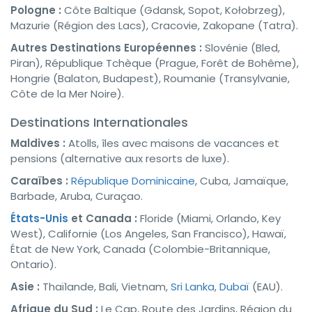
Pologne :
Côte Baltique (Gdansk, Sopot, Kołobrzeg),
Mazurie (Région des Lacs), Cracovie, Zakopane (Tatra).
Autres Destinations Européennes :
Slovénie (Bled,
Piran), République Tchèque (Prague, Forêt de Bohême),
Hongrie (Balaton, Budapest), Roumanie (Transylvanie,
Côte de la Mer Noire).
Destinations Internationales
Maldives :
Atolls, îles avec maisons de vacances et
pensions (alternative aux resorts de luxe).
Caraïbes :
République Dominicaine
, Cuba, Jamaïque,
Barbade, Aruba, Curaçao.
États-Unis
et Canada :
Floride (Miami, Orlando, Key
West), Californie (Los Angeles, San Francisco), Hawaï,
État de New York, Canada (Colombie-Britannique,
Ontario).
Asie :
Thaïlande, Bali, Vietnam,
Sri Lanka
,
Dubaï
(EAU).
Afrique du Sud :
Le Cap, Route des Jardins, Région du