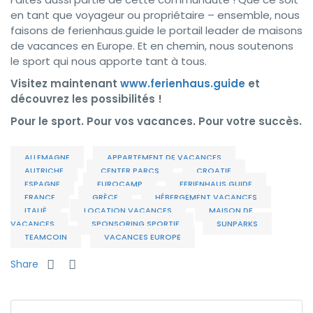
en tant que voyageur ou propriétaire – ensemble, nous
faisons de ferienhaus.guide le portail leader de maisons
de vacances en Europe. Et en chemin, nous soutenons
le sport qui nous apporte tant à tous.
Visitez maintenant
www.ferienhaus.guide
et
découvrez les possibilités !
Pour le sport. Pour vos vacances. Pour votre succès.
ALLEMAGNE
APPARTEMENT DE VACANCES
AUTRICHE
CENTER PARCS
CROATIE
ESPAGNE
EUROCAMP
FERIENHAUS.GUIDE
FRANCE
GRÈCE
HÉBERGEMENT VACANCES
ITALIË
LOCATION VACANCES
MAISON DE
VACANCES
SPONSORING SPORTIF
SUNPARKS
TEAMCOIN
VACANCES EUROPE
Share