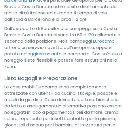
Barcellona-El Prat
è il principale aeroporto per la Costa
Brava e Costa Dorada ed è servito direttamente da
molte città italiane ed europee. Il tempo di volo
dall’Italia a Barcellona è di circa 1-2 ore.
Dall’aeroporto di Barcellona ai campeggi sulla Costa
Brava o Costa Dorada ci sono tra 60 e 120 chilometri a
seconda della posizione. Molti campeggi
Eurocamp
offrono un servizio navetta dall’aeroporto, oppure
potete
noleggiare un’auto
in aeroporto. Con un’auto a
noleggio siete flessibili e potete fare escursioni nella
zona.
Lista Bagagli e Preparazione
Le case mobili Eurocamp sono completamente
attrezzate con utensili da cucina, stoviglie, posate e
mobili da giardino. Cosa dovreste portare: biancheria
da letto e asciugamani (in alternativa possono essere
noleggiati in loco a pagamento), teli da mare, crema
solare, repellente per insetti, ciabatte per la piscina,
giocattoli d’acqua per i bambini, attrezzatura per lo