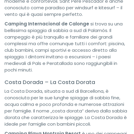
moderne e confortevoli. Sant Pere Pescador è anche
conosciuto come paradiso per windsurf e kitesurf – il
vento qui è quasi sempre perfetto.
Camping Internacional de Calonge
si trova su una
bellissima spiaggia di sabbia a sud di Palamós. Il
campeggio è più tranquillo e familiare dei grandi
complessi ma offre comunque tutti i comfort: piscina,
club bambini, campi sportivi e accesso diretto alla
spiaggia. I dintorni invitano a escursioni – i paesi
medievali di Pals e Peratallada sono raggiungibili in
pochi minuti.
Costa Dorada – La Costa Dorata
La Costa Dorada, situata a sud di Barcellona, è
conosciuta per le sue lunghe spiagge di sabbia fine,
acqua calma e poco profonda e numerose attrazioni
per famiglie. Il nome „costa dorata“ deriva dalla sabbia
dorata che caratterizza le spiagge. La Costa Dorada è
ideale per famiglie con bambini piccoli.
Camping Playa Montroig Resort
è uno dei campeggi