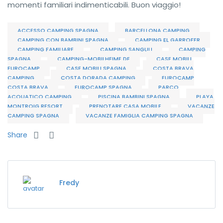
momenti familiari indimenticabili. Buon viaggio!
ACCESSO CAMPING SPAGNA
BARCELLONA CAMPING
CAMPING CON BAMBINI SPAGNA
CAMPING EL GARROFER
CAMPING FAMILIARE
CAMPING SANGULI
CAMPING
SPAGNA
CAMPING-MOBILHEIME.DE
CASE MOBILI
EUROCAMP
CASE MOBILI SPAGNA
COSTA BRAVA
CAMPING
COSTA DORADA CAMPING
EUROCAMP
COSTA BRAVA
EUROCAMP SPAGNA
PARCO
ACQUATICO CAMPING
PISCINA BAMBINI SPAGNA
PLAYA
MONTROIG RESORT
PRENOTARE CASA MOBILE
VACANZE
CAMPING SPAGNA
VACANZE FAMIGLIA CAMPING SPAGNA
Share
Fredy