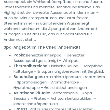
Aussenpool, ein Whirlpool, Dampfbad, finnische Sauna,
Fitnessbereich und mehrere Behandlungsräume. Das
Highlight ist der beheizte Aussenpool, in dem man –
auch bei Minustemperaturen und unter freiem
Sternenhimmel – in dampfendem Wasser liegt,
während rundherum die Alpengipfel von Andermatt
aufragen. Es ist das Bild, das auf Social Media für
Andermatt steht.
Spa-Angebot im The Chedi Andermatt
Pools:
Beheizter Innenpool – beheizter
Aussenpool (ganzjährig) – Whirlpool
Thermalbereiche:
Finnische Sauna – Dampfbad –
Kaltplunge – Entspannungsbereiche mit Bergblick
Behandlungen:
La-Prairie-Signature-Treatments
– Sportmassagen – Aromatherapie –
Hydrotherapie – Gesichtsbehandlungen
Asiatische Rituale:
Teezeremonie – Yoga-
Sessions – Pilates – Achtsamkeitspraktiken –
japanische Körperrituale
Fitness:
Voll ausgestattetes Fitnesscenter –