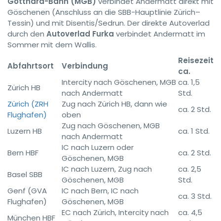
Gotthard-Bahn (MGB)
verbindet Andermatt direkt mit
Göschenen (Anschluss an die SBB-Hauptlinie Zürich–
Tessin) und mit Disentis/Sedrun. Der direkte Autoverlad
durch den
Autoverlad Furka
verbindet Andermatt im
Sommer mit dem Wallis.
Reisezeit
Abfahrtsort
Verbindung
ca.
Intercity nach Göschenen, MGB
ca. 1,5
Zürich HB
nach Andermatt
Std.
Zürich (ZRH
Zug nach Zürich HB, dann wie
ca. 2 Std.
Flughafen)
oben
Zug nach Göschenen, MGB
Luzern HB
ca. 1 Std.
nach Andermatt
IC nach Luzern oder
Bern HBF
ca. 2 Std.
Göschenen, MGB
IC nach Luzern, Zug nach
ca. 2,5
Basel SBB
Göschenen, MGB
Std.
Genf (GVA
IC nach Bern, IC nach
ca. 3 Std.
Flughafen)
Göschenen, MGB
EC nach Zürich, Intercity nach
ca. 4,5
München HBF