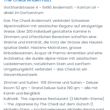
Gotthardstrasse 4 – 6490 Andermatt – Kanton Uri –
direkt im Dorfzentrum
Das The Chedi Andermatt verbindet Schweizer
Alpentradition mit asiatischer Eleganz auf einzigartige
Weise. Über 200 individuell gestaltete Kamine in
Zimmern und öffentlichen Bereichen schaffen eine
Wärme und Intimität, die trotz der Grösse des Hauses
spürbar bleibt. Hästens-Matratzen, grosse
Einbadewannen, Acqua-di-Parma-Amenities und eine
Architektur, die dunkle alpine Hölzer mit asiatischen
Lackelementen, natürlichem Stein und sanftem
Umgebungslicht verbindet – das Chedi ist ein
Gesamtkunstwerk.
Zimmer und Suiten: 109 Zimmer und Suiten – Deluxe
Room 52 qm – Grand Deluxe Suite 190 qm – alle mit
Kamin und Bergblick
Kulinarik: The Japanese Restaurant (2 Michelin-Sterne)
– The Japanese by The Chedi auf dem Gütsch (1
Michelin-Stern – höchstgelegenes Michelin-Restaurant