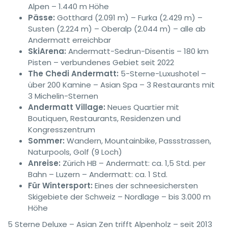
Alpen – 1.440 m Höhe
Pässe:
Gotthard (2.091 m) – Furka (2.429 m) –
Susten (2.224 m) – Oberalp (2.044 m) – alle ab
Andermatt erreichbar
SkiArena:
Andermatt-Sedrun-Disentis – 180 km
Pisten – verbundenes Gebiet seit 2022
The Chedi Andermatt:
5-Sterne-Luxushotel –
über 200 Kamine – Asian Spa – 3 Restaurants mit
3 Michelin-Sternen
Andermatt Village:
Neues Quartier mit
Boutiquen, Restaurants, Residenzen und
Kongresszentrum
Sommer:
Wandern, Mountainbike, Passstrassen,
Naturpools, Golf (9 Loch)
Anreise:
Zürich HB – Andermatt: ca. 1,5 Std. per
Bahn – Luzern – Andermatt: ca. 1 Std.
Für Wintersport:
Eines der schneesichersten
Skigebiete der Schweiz – Nordlage – bis 3.000 m
Höhe
5 Sterne Deluxe – Asian Zen trifft Alpenholz – seit 2013